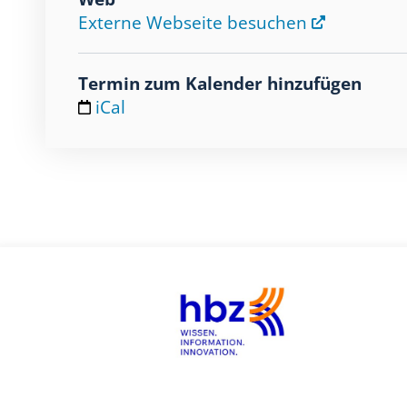
Externe Webseite besuchen
Termin zum Kalender hinzufügen
iCal
h
t
t
p
s
:
/
/
w
w