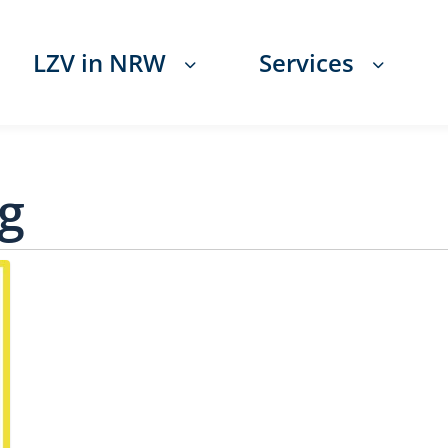
LZV in NRW
Services
g